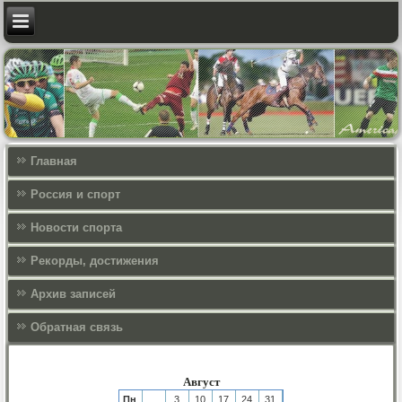
Главная
Россия и спорт
Новости спорта
Рекорды, достижения
Архив записей
Обратная связь
Август
Пн
3
10
17
24
31