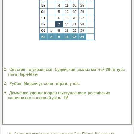
Вт
4
11
18
25
Ср
5
12
19
26
Чт
6
13
20
27
Пт
7
14
21
28
Сб
1
8
15
22
29
Вс
2
9
16
23
30
Свисток по-украински. Судейский анализ матчей 20-го тура
Лиги Пари-Матч
Рубин: Миранчук хочет играть у нас
Демченко удовлетворен выступлением российских
саночников в первый день ЧМ
Атлетико приобретёт защитника Сан-Паулу Войновича