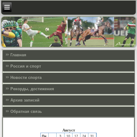
Главная
Россия и спорт
Новости спорта
Рекорды, достижения
Архив записей
Обратная связь
Август
Пн
3
10
17
24
31