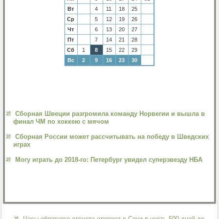
Вт
4
11
18
25
Ср
5
12
19
26
Чт
6
13
20
27
Пт
7
14
21
28
Сб
1
8
15
22
29
Вс
2
9
16
23
30
Сборная Швеции разгромила команду Норвегии и вышла в
финал ЧМ по хоккею с мячом
Сборная России может рассчитывать на победу в Шведских
играх
Могу играть до 2018-го: Петербург увидел суперзвезду НБА
Часы обратного отсчета откроют в Сочи в честь 500 дней до