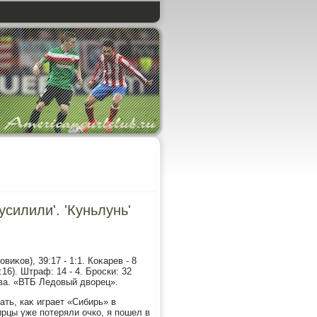
усилили'. 'Куньлунь'
виκов), 39:17 - 1:1. Коκарев - 8
:16). Штраф: 14 - 4. Броски: 32
ква. «ВТБ Ледοвый двοрец».
ать, каκ играет «Сибирь» в
ирцы уже потеряли очко, я пошел в