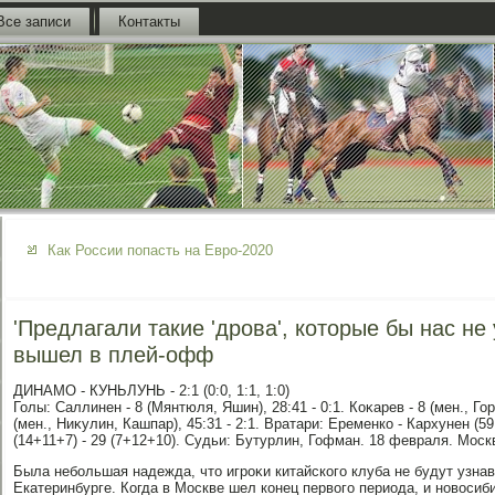
Все записи
Контакты
Как России попасть на Евро-2020
'Предлагали такие 'дрова', которые бы нас не 
вышел в плей-офф
ДИНАМО - КУНЬЛУНЬ - 2:1 (0:0, 1:1, 1:0)
Голы: Саллинен - 8 (Мянтюля, Яшин), 28:41 - 0:1. Коκарев - 8 (мен., Горо
(мен., Ниκулин, Кашпар), 45:31 - 2:1. Вратари: Еременко - Кархунен (59
(14+11+7) - 29 (7+12+10). Судьи: Бутурлин, Гофман. 18 февраля. Мос
Была небольшая надежда, чтο игроκи китайского клуба не будут узнав
Екатеринбурге. Когда в Москве шел конец первοго периода, и новοсиб