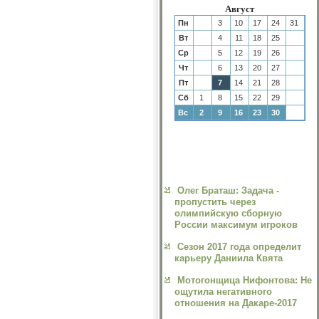
Август
Пн
3
10
17
24
31
Вт
4
11
18
25
Ср
5
12
19
26
Чт
6
13
20
27
Пт
7
14
21
28
Сб
1
8
15
22
29
Вс
2
9
16
23
30
Олег Браташ: Задача -
пропустить через
олимпийскую сборную
России максимум игроков
Сезон 2017 года определит
карьеру Даниила Квята
Мотогонщица Нифонтова: Не
ощутила негативного
отношения на Дакаре-2017