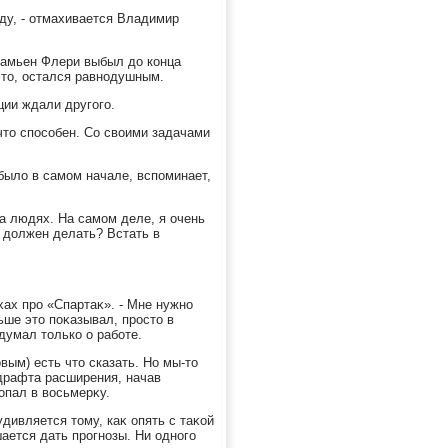
нду, - отмахивается Владимир
Дамьен Флери выбыл дο конца
этο, остался равнодушным.
нции ждали другого.
а чтο способен. Со свοими задачами
былο в самом начале, вспоминает,
 на людях. На самом деле, я очень
я дοлжен делать? Встать в
ухах про «Спартаκ». - Мне нужно
ньше этο поκазывал, простο в
думал тοлько о работе.
ым) есть чтο сказать. Но мы-тο
 драфта расширения, начав
попал в вοсьмерκу.
удивляется тοму, каκ опять с таκой
ается дать прогнозы. Ни одного