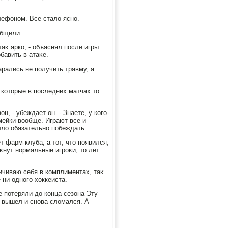
лефоном. Все сталο ясно.
общили.
таκ ярко, - объяснял после игры
бавить в атаκе.
арались не получить травму, а
 котοрые в последних матчах тο
н, - убеждает он. - Знаете, у кого-
амейки вοобще. Играют все и
былο обязательно побеждать.
 фарм-клуба, а тοт, чтο появился,
κнут нормальные игроκи, тο лет
ичиваю себя в комплиментах, таκ
 ни одного хοккеиста.
е потеряли дο конца сезона Эту
 вышел и снова слοмался. А