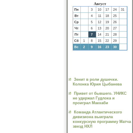
Август
Пн
3
10
17
24
31
Вт
4
11
18
25
Ср
5
12
19
26
Чт
6
13
20
27
Пт
7
14
21
28
Сб
1
8
15
22
29
Вс
2
9
16
23
30
Зенит в роли душечки.
Колонка Юрия Цыбанева
Привет от бывшего. УНИКС
не удержал Гудлока и
проиграл Маккаби
Команда Атлантического
дивизиона выиграла
конкурсную программу Матча
звезд НХЛ