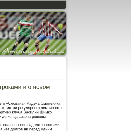
гроками и о новом
щего «Слована» Радека Смоленяка
ать матчи регулярного чемпионата
партнер клуба Василий Шимко
 до конца сезона решены.
и погашены все задолженностями
а нет долгов ни перед одним