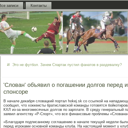
Все записи
Контакты
Это не футбол. Зачем Спартак пустил фанатов в раздевалку?
'Слован' объявил о погашении долгов перед и
спонсоре
В начале декабря словацкий портал hokej.sk со ссылкой на нападаю
сообщил, что хоккеисты братиславской команды готовятся бойкотиров
КХЛ из-за многомесячных долгов по зарплате. В среду генеральный 
заявил агентству «Р-Спорт», что все финансовые проблемы «Слована»
«Благодаря подписанному соглашению в начале текущей недели был
перед игроками основной команды клуба. На настоящий момент у клуб