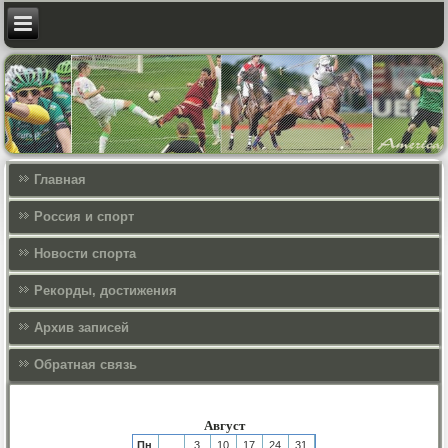
Главная
Россия и спорт
Новости спорта
Рекорды, достижения
Архив записей
Обратная связь
Август
Пн
3
10
17
24
31