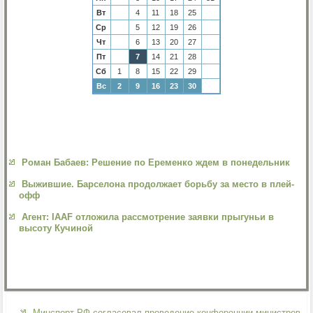
Вт
4
11
18
25
Ср
5
12
19
26
Чт
6
13
20
27
Пт
7
14
21
28
Сб
1
8
15
22
29
Вс
2
9
16
23
30
Роман Бабаев: Решение по Еременко ждем в понедельник
Выжившие. Барселона продолжает борьбу за место в плей-
офф
Агент: IAAF отложила рассмотрение заявки прыгуньи в
высоту Кучиной
Минспорт РФ согласовал проведение конференции министров