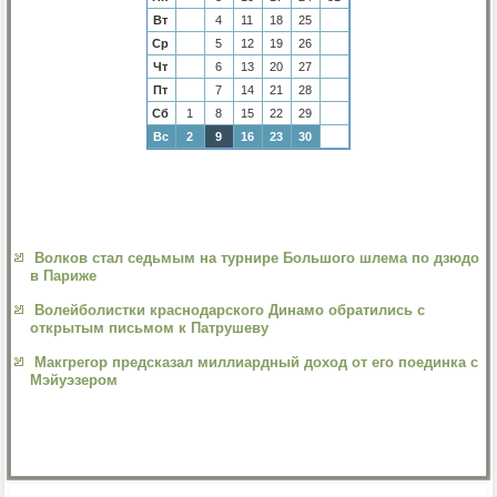
Вт
4
11
18
25
Ср
5
12
19
26
Чт
6
13
20
27
Пт
7
14
21
28
Сб
1
8
15
22
29
Вс
2
9
16
23
30
Волков стал седьмым на турнире Большого шлема по дзюдо
в Париже
Волейболистки краснодарского Динамо обратились с
открытым письмом к Патрушеву
Макгрегор предсказал миллиардный доход от его поединка с
Мэйуэзером