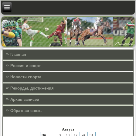
Главная
Россия и спорт
Новости спорта
Рекорды, достижения
Архив записей
Обратная связь
Август
Пн
3
10
17
24
31