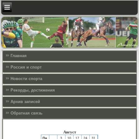
Главная
Россия и спорт
Новости спорта
Рекорды, достижения
Архив записей
Обратная связь
Август
Пн
3
10
17
24
31