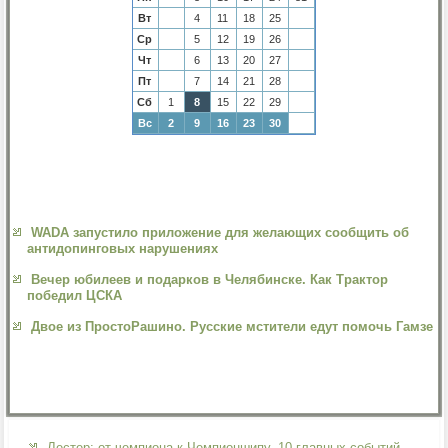
Вт
4
11
18
25
Ср
5
12
19
26
Чт
6
13
20
27
Пт
7
14
21
28
Сб
1
8
15
22
29
Вс
2
9
16
23
30
WADA запустило приложение для желающих сообщить об
антидопинговых нарушениях
Вечер юбилеев и подарков в Челябинске. Как Трактор
победил ЦСКА
Двое из ПростоРашино. Русские мстители едут помочь Гамзе
Лестер: от чемпиона к Чемпионшипу. 10 главных событий