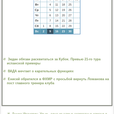
Вт
4
11
18
25
Ср
5
12
19
26
Чт
6
13
20
27
Пт
7
14
21
28
Сб
1
8
15
22
29
Вс
2
9
16
23
30
Зидан обязан расквитаться за Кубок. Превью 21-го тура
испанской примеры
ВАДА мечтает о карательных функциях
Енисей обратился в ФХМР с просьбой вернуть Ломанова на
пост главного тренера клуба
Душко Иванович: Ульм - одна из самых скоростных команд в