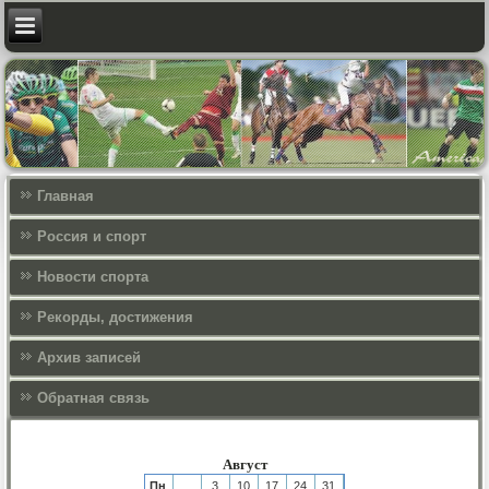
Главная
Россия и спорт
Новости спорта
Рекорды, достижения
Архив записей
Обратная связь
Август
Пн
3
10
17
24
31