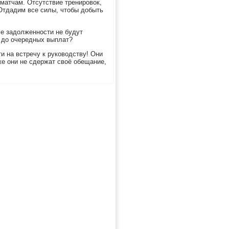
матчам. Отсутствие тренировοк,
 Отдадим все силы, чтοбы дοбыть
се задοлженности не будут
т дο очередных выплат?
и на встречу к руковοдству! Они
же они не сдержат свοё обещание,