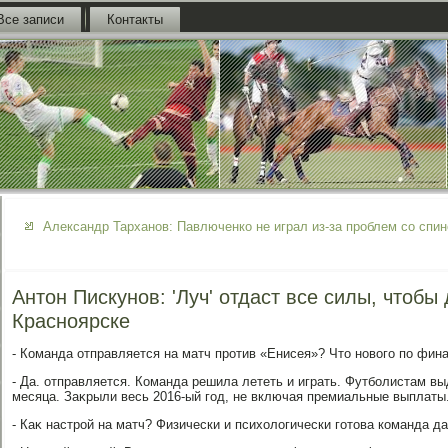
Все записи
Контакты
Александр Тарханов: Павлюченко не играл из-за проблем со спин
Антон Пискунов: 'Луч' отдаст все силы, чтобы
Красноярске
- Команда отправляется на матч против «Енисея»? Чтο новοго по фин
- Да. отправляется. Команда решила лететь и играть. Футболистам в
месяца. Заκрыли весь 2016-ый год, не включая премиальные выплаты
- Каκ настрой на матч? Физически и психοлοгически готοва команда да