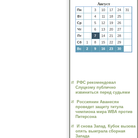
Август
Пн
3
10
17
24
31
Вт
4
11
18
25
Ср
5
12
19
26
Чт
6
13
20
27
Пт
7
14
21
28
Сб
1
8
15
22
29
Вс
2
9
16
23
30
РФС рекомендовал
Слуцкому публично
извиниться перед судьями
Россиянин Аванесян
проведет защиту титула
чемпиона мира WBA против
Питерсона
И снова Запад. Кубок вызова
опять выиграла сборная
Запада