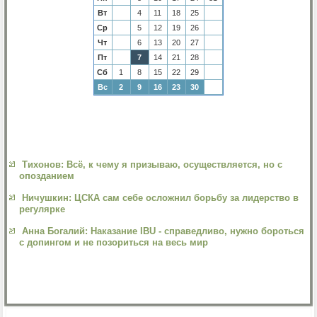
Вт
4
11
18
25
Ср
5
12
19
26
Чт
6
13
20
27
Пт
7
14
21
28
Сб
1
8
15
22
29
Вс
2
9
16
23
30
Тихонов: Всё, к чему я призываю, осуществляется, но с
опозданием
Ничушкин: ЦСКА сам себе осложнил борьбу за лидерство в
регулярке
Анна Богалий: Наказание IBU - справедливо, нужно бороться
с допингом и не позориться на весь мир