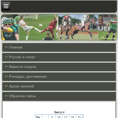
Главная
Россия и спорт
Новости спорта
Рекорды, достижения
Архив записей
Обратная связь
Август
Пн
3
10
17
24
31