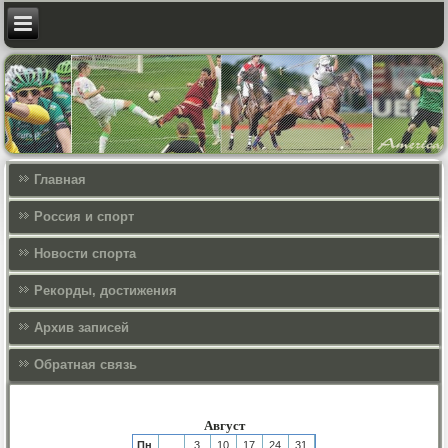
Главная
Россия и спорт
Новости спорта
Рекорды, достижения
Архив записей
Обратная связь
Август
Пн
3
10
17
24
31