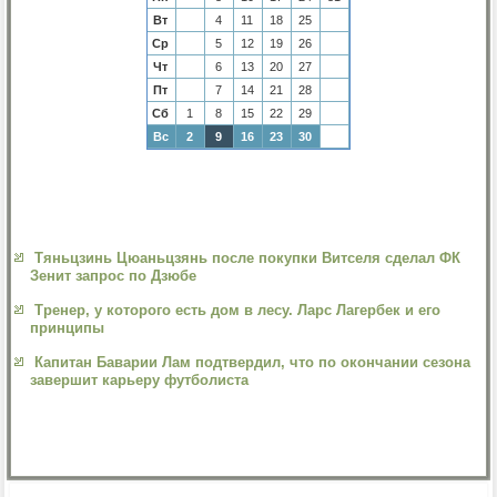
Вт
4
11
18
25
Ср
5
12
19
26
Чт
6
13
20
27
Пт
7
14
21
28
Сб
1
8
15
22
29
Вс
2
9
16
23
30
Тяньцзинь Цюаньцзянь после покупки Витселя сделал ФК
Зенит запрос по Дзюбе
Тренер, у которого есть дом в лесу. Ларс Лагербек и его
принципы
Капитан Баварии Лам подтвердил, что по окончании сезона
завершит карьеру футболиста