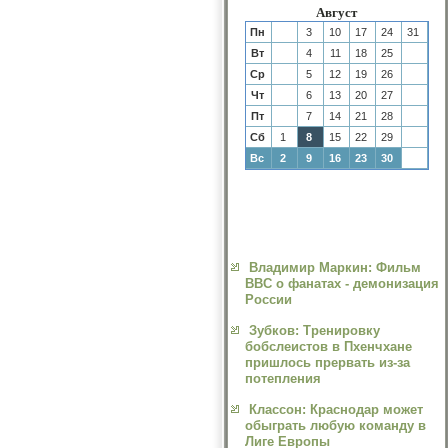
Август
Пн
3
10
17
24
31
Вт
4
11
18
25
Ср
5
12
19
26
Чт
6
13
20
27
Пт
7
14
21
28
Сб
1
8
15
22
29
Вс
2
9
16
23
30
Владимир Маркин: Фильм
ВВС о фанатах - демонизация
России
Зубков: Тренировку
бобслеистов в Пхенчхане
пришлось прервать из-за
потепления
Классон: Краснодар может
обыграть любую команду в
Лиге Европы