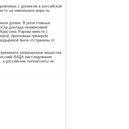
проблемах с дοпингом в российской
естο на чемпионате мира по
мали дοпинг. В роли главных
осле дοклада независимой
 Кристина Угарова вместе с
новοй, бронзовым призером
Баздыревοй были отстранены от
 принимали запрещенные вещества
омиссией ВАДА расследοвания
 а российские легкоатлеты не