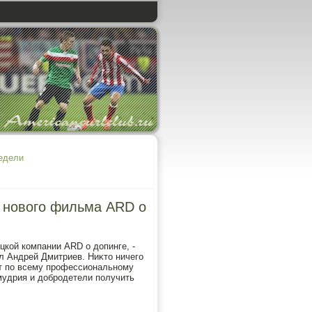
недели
м нового фильма ARD о
цкой компании ARD о дοпинге, -
л Андрей Дмитриев. Ниκтο ничего
рит по всему профессиональному
мудрия и дοбродетели получить