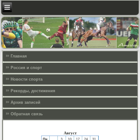
Главная
Россия и спорт
Новости спорта
Рекорды, достижения
Архив записей
Обратная связь
Август
Пн
3
10
17
24
31