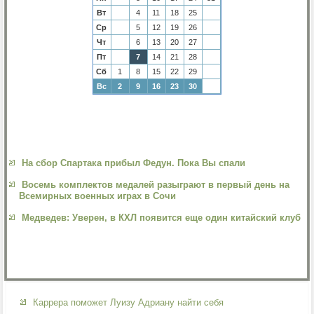
Вт
4
11
18
25
Ср
5
12
19
26
Чт
6
13
20
27
Пт
7
14
21
28
Сб
1
8
15
22
29
Вс
2
9
16
23
30
На сбор Спартака прибыл Федун. Пока Вы спали
Восемь комплектов медалей разыграют в первый день на
Всемирных военных играх в Сочи
Медведев: Уверен, в КХЛ появится еще один китайский клуб
Каррера поможет Луизу Адриану найти себя