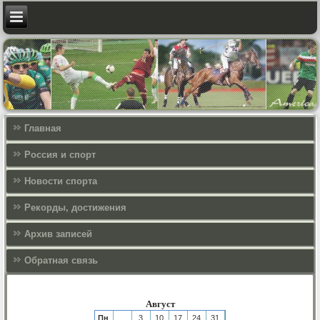
Главная
Россия и спорт
Новости спорта
Рекорды, достижения
Архив записей
Обратная связь
Август
Пн
3
10
17
24
31