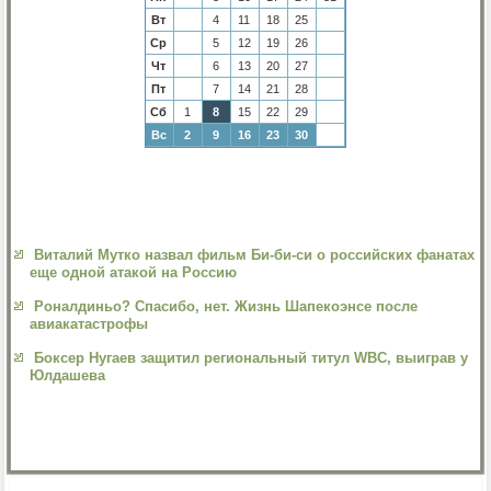
Вт
4
11
18
25
Ср
5
12
19
26
Чт
6
13
20
27
Пт
7
14
21
28
Сб
1
8
15
22
29
Вс
2
9
16
23
30
Виталий Мутко назвал фильм Би-би-си о российских фанатах
еще одной атакой на Россию
Роналдиньо? Спасибо, нет. Жизнь Шапекоэнсе после
авиакатастрофы
Боксер Нугаев защитил региональный титул WBC, выиграв у
Юлдашева