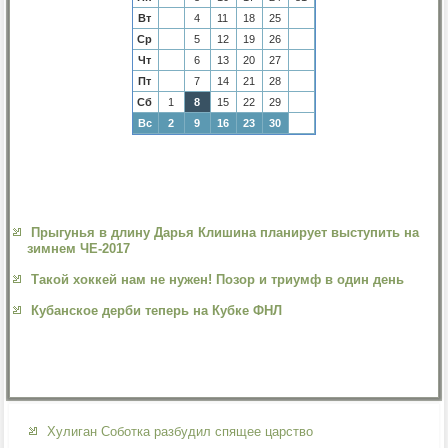
Вт
4
11
18
25
Ср
5
12
19
26
Чт
6
13
20
27
Пт
7
14
21
28
Сб
1
8
15
22
29
Вс
2
9
16
23
30
Прыгунья в длину Дарья Клишина планирует выступить на
зимнем ЧЕ-2017
Такой хоккей нам не нужен! Позор и триумф в один день
Кубанское дерби теперь на Кубке ФНЛ
Хулиган Соботка разбудил спящее царство