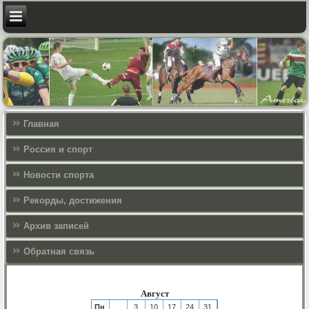
Главная
Россия и спорт
Новости спорта
Рекорды, достижения
Архив записей
Обратная связь
Август
Пн
3
10
17
24
31