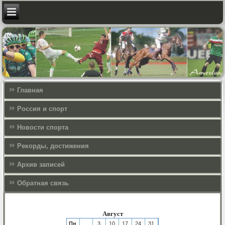
Главная
Россия и спорт
Новости спорта
Рекорды, достижения
Архив записей
Обратная связь
Август
Пн
3
10
17
24
31