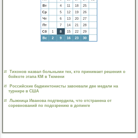
Вт
4
11
18
25
Ср
5
12
19
26
Чт
6
13
20
27
Пт
7
14
21
28
Сб
1
8
15
22
29
Вс
2
9
16
23
30
Тихонов назвал больными тех, кто принимает решения о
бойкоте этапа КМ в Тюмени
Российские бадминтонисты завоевали две медали на
турнире в США
Лыжница Иванова подтвердила, что отстранена от
соревнований по подозрению в допинге