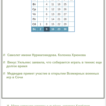
Вт
4
11
18
25
Ср
5
12
19
26
Чт
6
13
20
27
Пт
7
14
21
28
Сб
1
8
15
22
29
Вс
2
9
16
23
30
Самолет имени Нурмагомедова. Колонка Хрюнова
Винус Уильямс заявила, что собирается играть в теннис еще
долгое время
Медведев примет участие в открытии Всемирных военных
игр в Сочи
Mirror написало заметку о львёнке, которого Комбаров