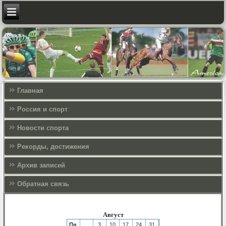
Главная
Россия и спорт
Новости спорта
Рекорды, достижения
Архив записей
Обратная связь
Август
Пн
3
10
17
24
31