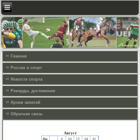
Главная
Россия и спорт
Новости спорта
Рекорды, достижения
Архив записей
Обратная связь
Август
Пн
3
10
17
24
31