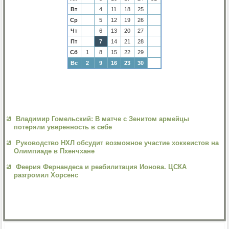
Вт
4
11
18
25
Ср
5
12
19
26
Чт
6
13
20
27
Пт
7
14
21
28
Сб
1
8
15
22
29
Вс
2
9
16
23
30
Владимир Гомельский: В матче с Зенитом армейцы
потеряли уверенность в себе
Руководство НХЛ обсудит возможное участие хоккеистов на
Олимпиаде в Пхенчхане
Феерия Фернандеса и реабилитация Ионова. ЦСКА
разгромил Хорсенс