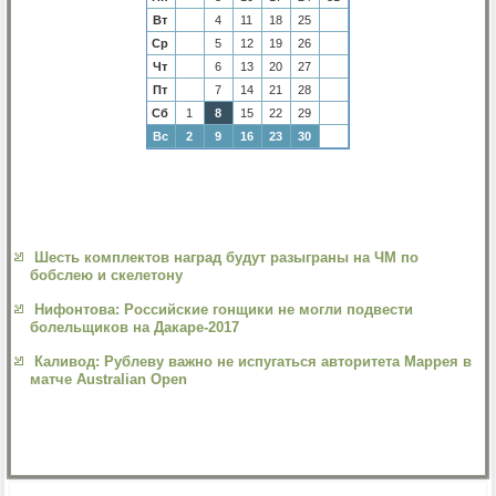
Вт
4
11
18
25
Ср
5
12
19
26
Чт
6
13
20
27
Пт
7
14
21
28
Сб
1
8
15
22
29
Вс
2
9
16
23
30
Шесть комплектов наград будут разыграны на ЧМ по
бобслею и скелетону
Нифонтова: Российские гонщики не могли подвести
болельщиков на Дакаре-2017
Каливод: Рублеву важно не испугаться авторитета Маррея в
матче Australian Open