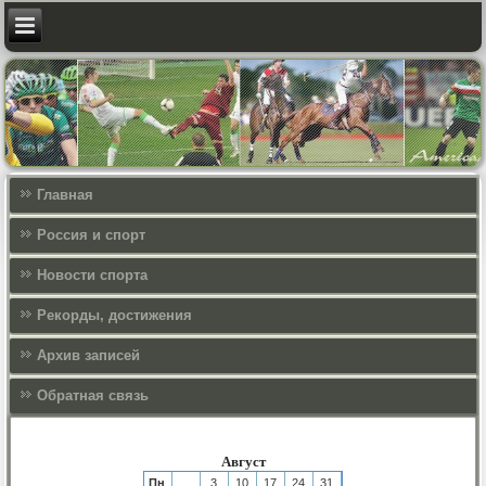
Главная
Россия и спорт
Новости спорта
Рекорды, достижения
Архив записей
Обратная связь
Август
Пн
3
10
17
24
31