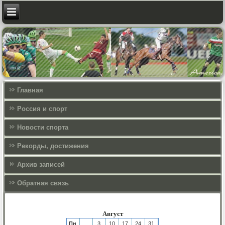
Главная
Россия и спорт
Новости спорта
Рекорды, достижения
Архив записей
Обратная связь
Август
Пн
3
10
17
24
31