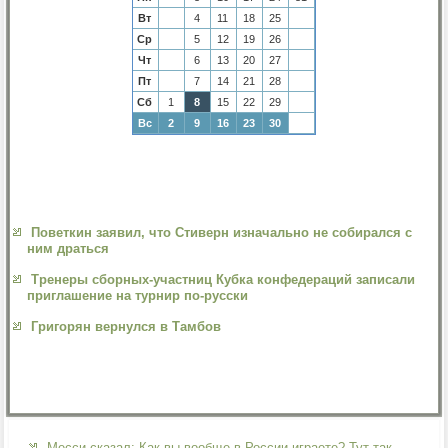
Вт
4
11
18
25
Ср
5
12
19
26
Чт
6
13
20
27
Пт
7
14
21
28
Сб
1
8
15
22
29
Вс
2
9
16
23
30
Поветкин заявил, что Стиверн изначально не собирался с
ним драться
Тренеры сборных-участниц Кубка конфедераций записали
приглашение на турнир по-русски
Григорян вернулся в Тамбов
Месси сказал: Как вы вообще в России играете? Тут так