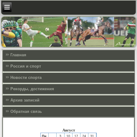
Главная
Россия и спорт
Новости спорта
Рекорды, достижения
Архив записей
Обратная связь
Август
Пн
3
10
17
24
31