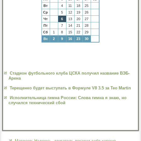
Вт
4
11
18
25
Ср
5
12
19
26
Чт
6
13
20
27
Пт
7
14
21
28
Сб
1
8
15
22
29
Вс
2
9
16
23
30
Стадион футбольного клуба ЦСКА получил название ВЭБ-
Арена
Терещенко будет выступать в Формуле V8 3.5 за Teo Martin
Исполнительница гимна России: Слова гимна я знаю, но
случился технический сбой
Мардеев: Надеюсь, двигатель покажет себя хорошо