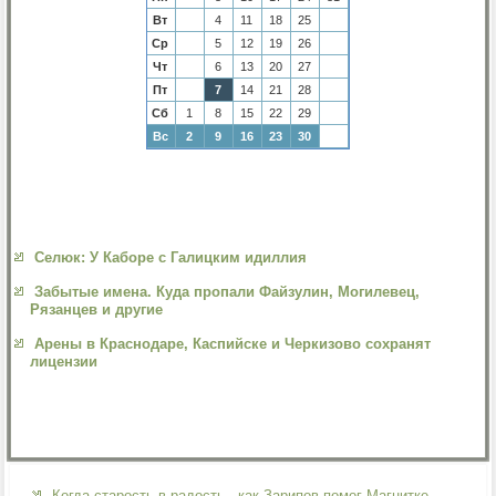
Вт
4
11
18
25
Ср
5
12
19
26
Чт
6
13
20
27
Пт
7
14
21
28
Сб
1
8
15
22
29
Вс
2
9
16
23
30
Селюк: У Каборе с Галицким идиллия
Забытые имена. Куда пропали Файзулин, Могилевец,
Рязанцев и другие
Арены в Краснодаре, Каспийске и Черкизово сохранят
лицензии
Когда старость в радость - как Зарипов помог Магнитке