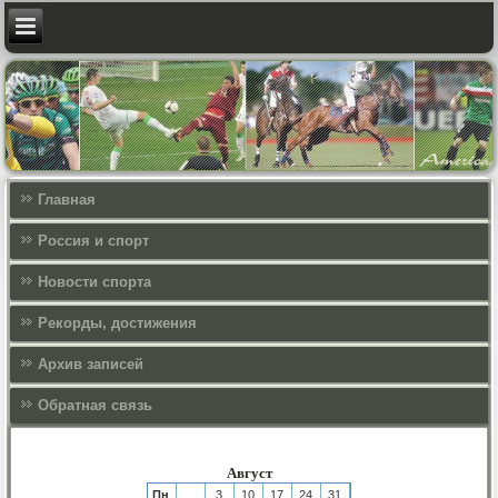
Главная
Россия и спорт
Новости спорта
Рекорды, достижения
Архив записей
Обратная связь
Август
Пн
3
10
17
24
31