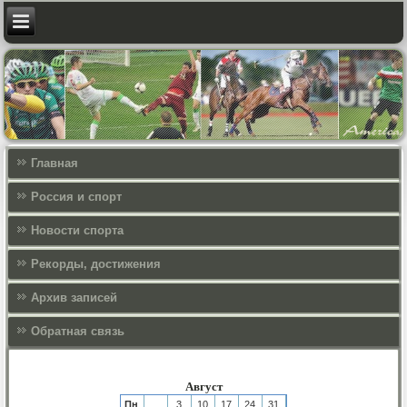
Главная
Россия и спорт
Новости спорта
Рекорды, достижения
Архив записей
Обратная связь
Август
Пн
3
10
17
24
31