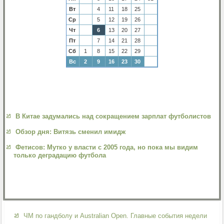
Вт
4
11
18
25
Ср
5
12
19
26
Чт
6
13
20
27
Пт
7
14
21
28
Сб
1
8
15
22
29
Вс
2
9
16
23
30
В Китае задумались над сокращением зарплат футболистов
Обзор дня: Витязь сменил имидж
Фетисов: Мутко у власти с 2005 года, но пока мы видим
только деградацию футбола
ЧМ по гандболу и Australian Open. Главные события недели