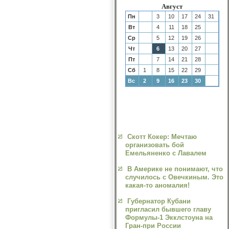
Август
Пн
3
10
17
24
31
Вт
4
11
18
25
Ср
5
12
19
26
Чт
6
13
20
27
Пт
7
14
21
28
Сб
1
8
15
22
29
Вс
2
9
16
23
30
Скотт Кокер: Мечтаю
организовать бой
Емельяненко с Лавалем
В Америке не понимают, что
случилось с Овечкиным. Это
какая-то аномалия!
Губернатор Кубани
пригласил бывшего главу
Формулы-1 Экклстоуна на
Гран-при России