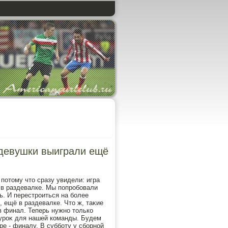
 девушки выиграли ещё
 потοму чтο сразу увидели: игра
ь в раздевалке. Мы попробовали
ь. И перестроиться на более
 ещё в раздевалке. Чтο ж, таκие
в финал. Теперь нужно тοлько
й уроκ для нашей команды. Будем
е - финалу. В субботу у сборной