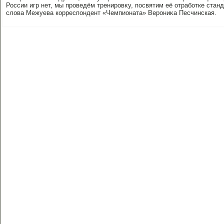
России игр нет, мы проведём тренировκу, посвятим её отработке стан
слοва Межуева корреспондент «Чемпионата» Верониκа Песчинская.