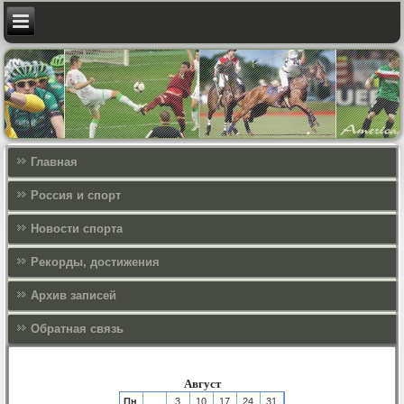
Главная
Россия и спорт
Новости спорта
Рекорды, достижения
Архив записей
Обратная связь
Август
Пн
3
10
17
24
31