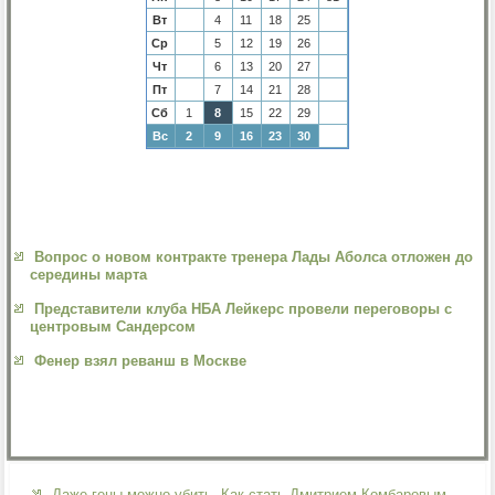
Вт
4
11
18
25
Ср
5
12
19
26
Чт
6
13
20
27
Пт
7
14
21
28
Сб
1
8
15
22
29
Вс
2
9
16
23
30
Вопрос о новом контракте тренера Лады Аболса отложен до
середины марта
Представители клуба НБА Лейкерс провели переговоры с
центровым Сандерсом
Фенер взял реванш в Москве
Даже гены можно убить. Как стать Дмитрием Комбаровым