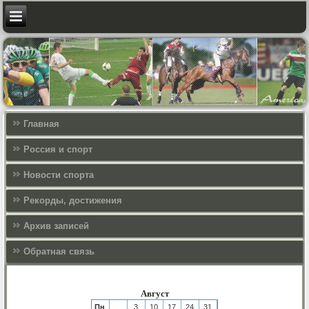
Главная
Россия и спорт
Новости спорта
Рекорды, достижения
Архив записей
Обратная связь
Август
Пн
3
10
17
24
31