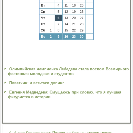
Вт
4
11
18
25
Ср
5
12
19
26
Чт
6
13
20
27
Пт
7
14
21
28
Сб
1
8
15
22
29
Вс
2
9
16
23
30
Олимпийская чемпионка Лебедева стала послом Всемирного
фестиваля молодежи и студентов
Поветкин: и все-таки допинг
Евгения Медведева: Смущаюсь при словах, что я лучшая
фигуристка в истории
Анзор Кавазашвили: Потеря любого из игроков может