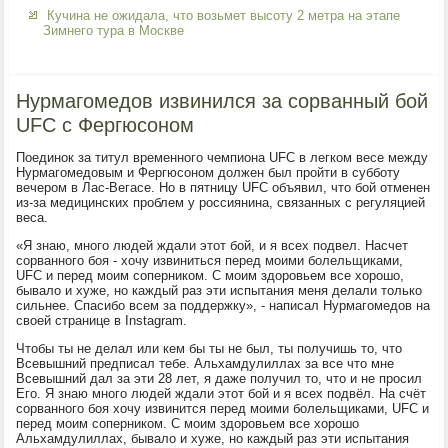
Кучина не ожидала, что возьмет высоту 2 метра на этапе
Зимнего тура в Москве
Нурмагомедов извинился за сорванный бой
UFC с Фергюсоном
Поединок за титул временного чемпиона UFC в легком весе между
Нурмагомедовым и Фергюсоном должен был пройти в субботу
вечером в Лас-Вегасе. Но в пятницу UFC объявил, что бой отменен
из-за медицинских проблем у россиянина, связанных с регуляцией
веса.
«Я знаю, много людей ждали этот бой, и я всех подвел. Насчет
сорванного боя - хочу извиниться перед моими болельщиками,
UFC и перед моим соперником. С моим здоровьем все хорошо,
бывало и хуже, но каждый раз эти испытания меня делали только
сильнее. Спасибо всем за поддержку», - написал Нурмагомедов на
своей странице в Instagram.
Чтобы ты не делал или кем бы ты не был, ты получишь то, что
Всевышний предписал тебе. Альхамдулиллах за все что мне
Всевышний дал за эти 28 лет, я даже получил то, что и не просил
Его. Я знаю много людей ждали этот бой и я всех подвёл. На счёт
сорванного боя хочу извинится перед моими болельщиками, UFC и
перед моим соперником. С моим здоровьем все хорошо
Альхамдулиллах, бывало и хуже, но каждый раз эти испытания