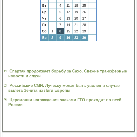
Вт
4
11
18
25
Ср
5
12
19
26
Чт
6
13
20
27
Пт
7
14
21
28
Сб
1
8
15
22
29
Вс
2
9
16
23
30
Спартак продолжает борьбу за Сахо. Свежие трансферные
новости и слухи
Российские СМИ: Луческу может быть уволен в случае
вылета Зенита из Лиги Европы
Церемонии награждения знаками ГТО проходят по всей
России