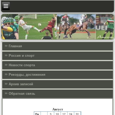
Главная
Россия и спорт
Новости спорта
Рекорды, достижения
Архив записей
Обратная связь
Август
Пн
3
10
17
24
31