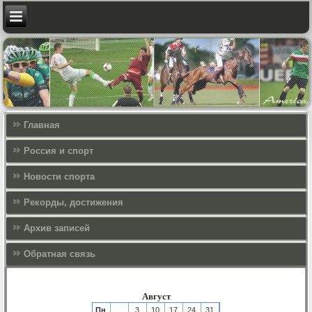
Главная
Россия и спорт
Новости спорта
Рекорды, достижения
Архив записей
Обратная связь
Август
Пн
3
10
17
24
31