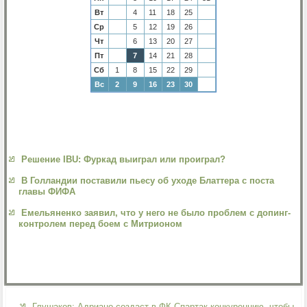
Вт
4
11
18
25
Ср
5
12
19
26
Чт
6
13
20
27
Пт
7
14
21
28
Сб
1
8
15
22
29
Вс
2
9
16
23
30
Решение IBU: Фуркад выиграл или проиграл?
В Голландии поставили пьесу об уходе Блаттера с поста
главы ФИФА
Емельяненко заявил, что у него не было проблем с допинг-
контролем перед боем с Митрионом
Глушаков: Адриано создаст в ФК Спартак конкуренцию, чтобы