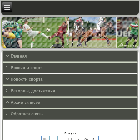
Главная
Россия и спорт
Новости спорта
Рекорды, достижения
Архив записей
Обратная связь
Август
Пн
3
10
17
24
31