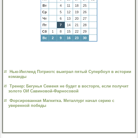
Вт
4
11
18
25
Ср
5
12
19
26
Чт
6
13
20
27
Пт
7
14
21
28
Сб
1
8
15
22
29
Вс
2
9
16
23
30
Нью-Ингленд Пэтриотс выиграл пятый Супербоул в истории
команды
Тренер: Бегунья Семеня не будет в восторге, если получит
золото ОИ Савиновой-Фарносовой
Форсированная Магнитка. Металлург начал серию с
уверенной победы