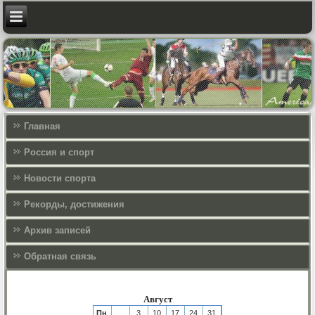
Главная
Россия и спорт
Новости спорта
Рекорды, достижения
Архив записей
Обратная связь
Август
Пн
3
10
17
24
31