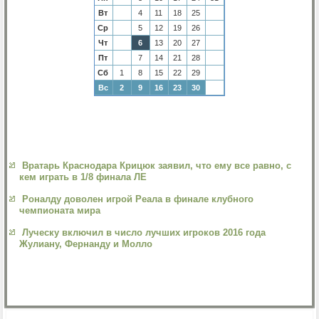
Вт
4
11
18
25
Ср
5
12
19
26
Чт
6
13
20
27
Пт
7
14
21
28
Сб
1
8
15
22
29
Вс
2
9
16
23
30
Вратарь Краснодара Крицюк заявил, что ему все равно, с
кем играть в 1/8 финала ЛЕ
Роналду доволен игрой Реала в финале клубного
чемпионата мира
Луческу включил в число лучших игроков 2016 года
Жулиану, Фернанду и Молло