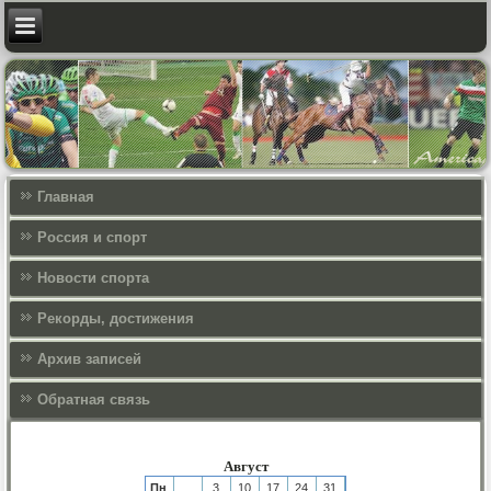
Главная
Россия и спорт
Новости спорта
Рекорды, достижения
Архив записей
Обратная связь
Август
Пн
3
10
17
24
31