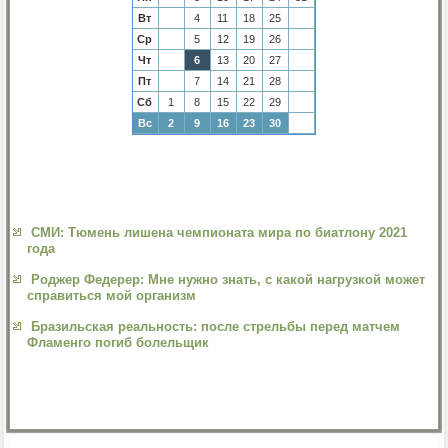
Вт
4
11
18
25
Ср
5
12
19
26
Чт
6
13
20
27
Пт
7
14
21
28
Сб
1
8
15
22
29
Вс
2
9
16
23
30
СМИ: Тюмень лишена чемпионата мира по биатлону 2021
года
Роджер Федерер: Мне нужно знать, с какой нагрузкой может
справиться мой организм
Бразильская реальность: после стрельбы перед матчем
Фламенго погиб болельщик