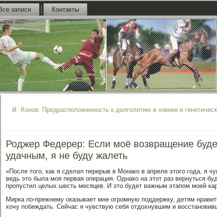
Все записи
Контакты
Конов: Предрасположенность к долголетию в хоккее и генетическ
Роджер Федерер: Если моё возвращение буде
удачным, я не буду жалеть
«После того, как я сделал перерыв в Монако в апреле этого года, я 
ведь это была моя первая операция. Однако на этот раз вернуться бу
пропустил целых шесть месяцев. И это будет важным этапом моей ка
Мирка по-прежнему оказывает мне огромную поддержку, детям нравит
хочу побеждать. Сейчас я чувствую себя отдохнувшим и восстановив