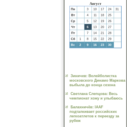
Август
Пн
3
10
17
24
31
Вт
4
11
18
25
Ср
5
12
19
26
Чт
6
13
20
27
Пт
7
14
21
28
Сб
1
8
15
22
29
Вс
2
9
16
23
30
Зиничев: Волейболистка
московского Динамо Маркова
выбыла до конца сезона
Светлана Слепцова: Весь
чемпионат хожу и улыбаюсь
Балахничёв: IAAF
подталкивает российских
легкоатлетов к переезду за
рубеж