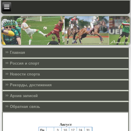
Главная
Россия и спорт
Новости спорта
Рекорды, достижения
Архив записей
Обратная связь
Август
Пн
3
10
17
24
31