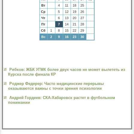
Вт
4
11
18
25
Ср
5
12
19
26
Чт
6
13
20
27
Пт
7
14
21
28
Сб
1
8
15
22
29
Вс
2
9
16
23
30
Рябков: ЖБК УГМК более двух часов не может вылететь из
Курска после финала КР
Роджер Федерер: Часто медицинские перерывы
оказываются важны с точки зрения психологии
Андрей Гордеев: СКА-Хабаровск растет в футбольном
понимании