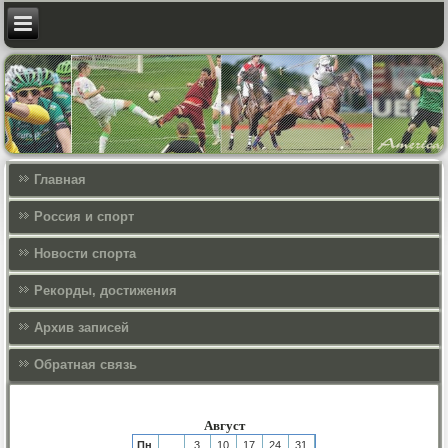
Главная
Россия и спорт
Новости спорта
Рекорды, достижения
Архив записей
Обратная связь
Август
Пн
3
10
17
24
31