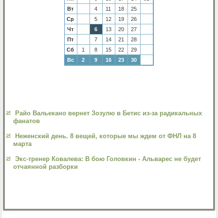
Вт
4
11
18
25
Ср
5
12
19
26
Чт
6
13
20
27
Пт
7
14
21
28
Сб
1
8
15
22
29
Вс
2
9
16
23
30
Райо Вальекано вернет Зозулю в Бетис из-за радикальных
фанатов
Неженский день. 8 вещей, которые мы ждем от ФНЛ на 8
марта
Экс-тренер Ковалева: В бою Головкин - Альварес не будет
отчаянной разборки