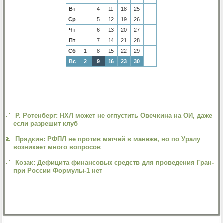
Вт
4
11
18
25
Ср
5
12
19
26
Чт
6
13
20
27
Пт
7
14
21
28
Сб
1
8
15
22
29
Вс
2
9
16
23
30
Р. Ротенберг: НХЛ может не отпустить Овечкина на ОИ, даже
если разрешит клуб
Прядкин: РФПЛ не против матчей в манеже, но по Уралу
возникает много вопросов
Козак: Дефицита финансовых средств для проведения Гран-
при России Формулы-1 нет