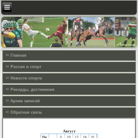
Главная
Россия и спорт
Новости спорта
Рекорды, достижения
Архив записей
Обратная связь
Август
Пн
3
10
17
24
31