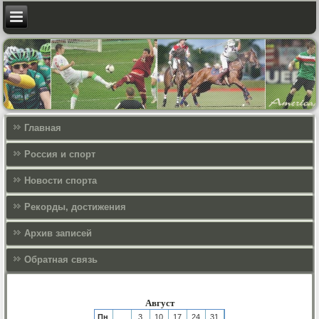
Главная
Россия и спорт
Новости спорта
Рекорды, достижения
Архив записей
Обратная связь
Август
Пн
3
10
17
24
31