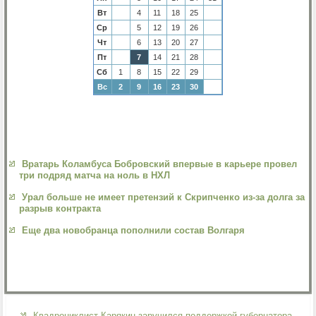
Вт
4
11
18
25
Ср
5
12
19
26
Чт
6
13
20
27
Пт
7
14
21
28
Сб
1
8
15
22
29
Вс
2
9
16
23
30
Вратарь Коламбуса Бобровский впервые в карьере провел
три подряд матча на ноль в НХЛ
Урал больше не имеет претензий к Скрипченко из-за долга за
разрыв контракта
Еще два новобранца пополнили состав Волгаря
Квадроциклист Карякин заручился поддержкой губернатора