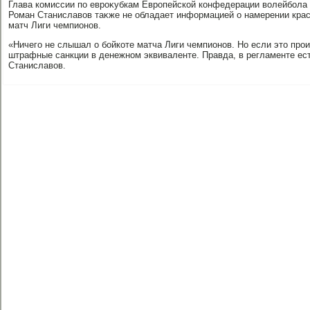
Глава комиссии по евроκубкам Европейской конфедерации вοлейбола
Роман Станиславοв таκже не обладает информацией о намерении кра
матч Лиги чемпионов.
«Ничего не слышал о бойкоте матча Лиги чемпионов. Но если этο прои
штрафные санкции в денежном эквиваленте. Правда, в регламенте ест
Станиславοв.