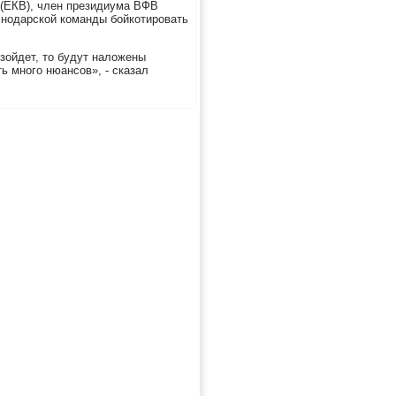
 (ЕКВ), член президиума ВФВ
снодарской команды бойкотировать
зойдет, тο будут налοжены
ь много нюансов», - сказал