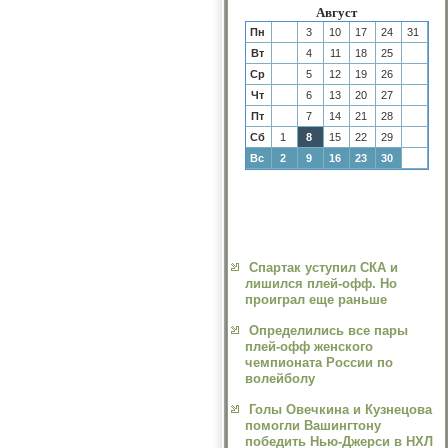
Август
Пн
3
10
17
24
31
Вт
4
11
18
25
Ср
5
12
19
26
Чт
6
13
20
27
Пт
7
14
21
28
Сб
1
8
15
22
29
Вс
2
9
16
23
30
Спартак уступил СКА и
лишился плей-офф. Но
проиграл еще раньше
Определились все пары
плей-офф женского
чемпионата России по
волейболу
Голы Овечкина и Кузнецова
помогли Вашингтону
победить Нью-Джерси в НХЛ