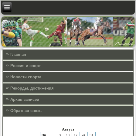
Главная
Россия и спорт
Новости спорта
Рекорды, достижения
Архив записей
Обратная связь
Август
Пн
3
10
17
24
31