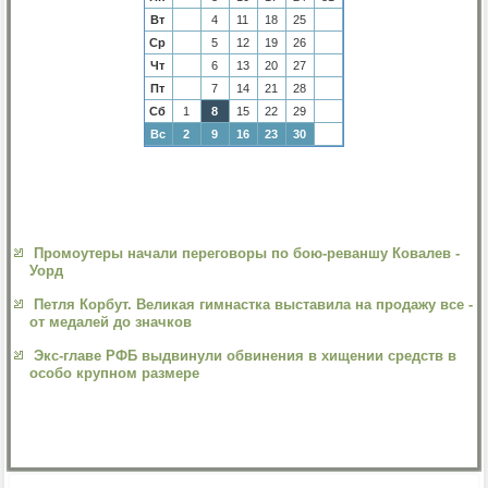
Вт
4
11
18
25
Ср
5
12
19
26
Чт
6
13
20
27
Пт
7
14
21
28
Сб
1
8
15
22
29
Вс
2
9
16
23
30
Промоутеры начали переговоры по бою-реваншу Ковалев -
Уорд
Петля Корбут. Великая гимнастка выставила на продажу все -
от медалей до значков
Экс-главе РФБ выдвинули обвинения в хищении средств в
особо крупном размере