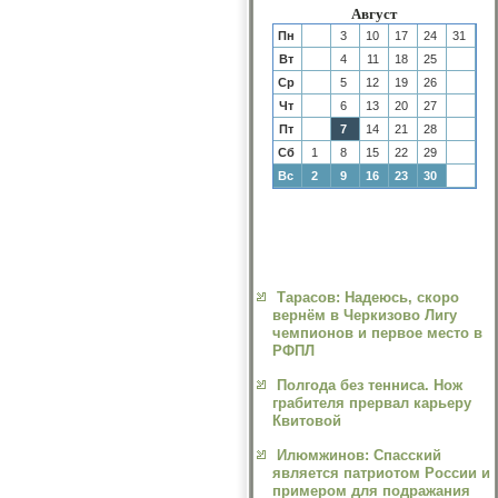
Август
Пн
3
10
17
24
31
Вт
4
11
18
25
Ср
5
12
19
26
Чт
6
13
20
27
Пт
7
14
21
28
Сб
1
8
15
22
29
Вс
2
9
16
23
30
Тарасов: Надеюсь, скоро
вернём в Черкизово Лигу
чемпионов и первое место в
РФПЛ
Полгода без тенниса. Нож
грабителя прервал карьеру
Квитовой
Илюмжинов: Спасский
является патриотом России и
примером для подражания