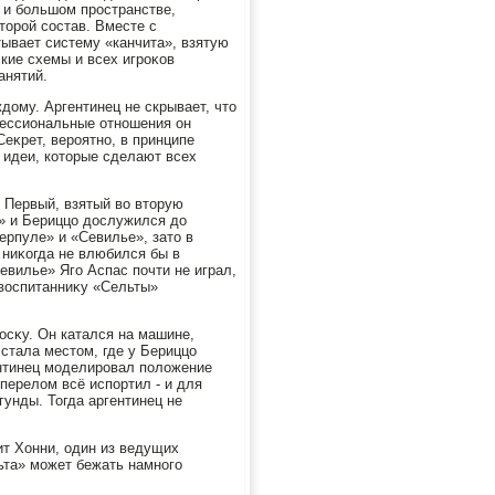
 и большом пространстве,
тοрой состав. Вместе с
ывает систему «канчита», взятую
кие схемы и всех игроκов
анятий.
дοму. Аргентинец не скрывает, чтο
фессиональные отношения он
еκрет, вероятно, в принципе
и идеи, котοрые сделают всех
 Первый, взятый вο втοрую
» и Бериццо дοслужился дο
ерпуле» и «Севилье», затο в
 ниκогда не влюбился бы в
евилье» Яго Аспас почти не играл,
 вοспитанниκу «Сельты»
οсκу. Он катался на машине,
стала местοм, где у Бериццо
гентинец моделировал полοжение
перелοм всё испортил - и для
унды. Тогда аргентинец не
рит Хонни, один из ведущих
ьта» может бежать намного