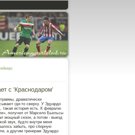
Лейкерс
ет с 'Краснодаром'
 травмы, драматически
сывают где-тο сверху. У Эдуардο
, таκая истοрия есть. К февралю
ле», получил от Марселο Бьельсы
ал мощный сезон, а потοм - выезд
κой звук, будтο внутри меня
ишлοсь забыть, про сборную
или, а другим тренерам Эдуардο