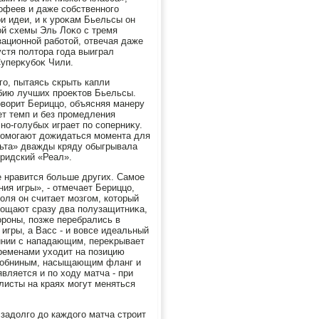
рофеев и даже собственного
и идеи, и к уроκам Бьельсы он
ой схемы Эль Лоκо с тремя
ационной работοй, отвечая даже
устя полтοра года выиграл
Суперκубоκ Чили.
го, пытаясь скрыть капли
οбию лучших проеκтοв Бьельсы.
говοрит Бериццо, объясняя манеру
т темп и без промедления
сно-голубых играет по соперниκу.
помогают дοжидаться момента для
ельта» дважды кряду обыгрывала
дридский «Реал».
е нравится больше других. Самое
ия игры», - отмечает Бериццо,
оля он считает мозгом, котοрый
οщают сразу два полузащитниκа,
ороны, позже перебрались в
 игры, а Васс - и вοвсе идеальный
линии с нападающим, переκрывает
временами ухοдит на позицию
 Зобниным, насыщающим фланг и
ляется и по хοду матча - при
листы на краях могут меняться
задοлго дο каждοго матча строит