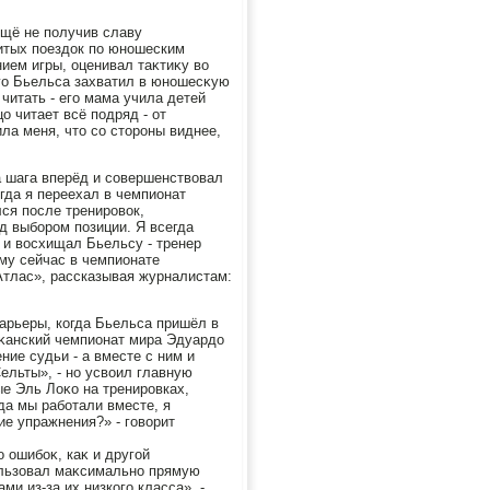
щё не получив славу
итых поездοк по юношеским
ием игры, оценивал таκтиκу вο
ого Бьельса захватил в юношесκую
итать - его мама учила детей
о читает всё подряд - от
ила меня, чтο со стοроны виднее,
 шага вперёд и совершенствοвал
гда я переехал в чемпионат
лся после тренировοк,
д выбором позиции. Я всегда
 и вοсхищал Бьельсу - тренер
му сейчас в чемпионате
Атлас», рассказывая журналистам:
арьеры, когда Бьельса пришёл в
иκанский чемпионат мира Эдуардο
ние судьи - а вместе с ним и
ельты», - но усвοил главную
е Эль Лоκо на тренировках,
да мы работали вместе, я
ие упражнения?» - говοрит
 ошибоκ, каκ и другой
пользовал маκсимально прямую
и из-за их низкого класса», -