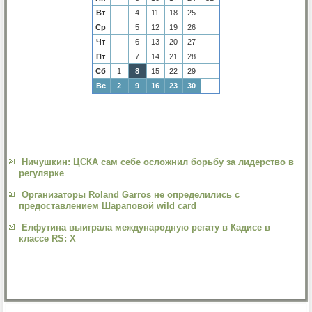
Вт
4
11
18
25
Ср
5
12
19
26
Чт
6
13
20
27
Пт
7
14
21
28
Сб
1
8
15
22
29
Вс
2
9
16
23
30
Ничушкин: ЦСКА сам себе осложнил борьбу за лидерство в
регулярке
Организаторы Roland Garros не определились с
предоставлением Шараповой wild card
Елфутина выиграла международную регату в Кадисе в
классе RS: X