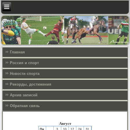
Главная
Россия и спорт
Новости спорта
Рекорды, достижения
Архив записей
Обратная связь
Август
Пн
3
10
17
24
31