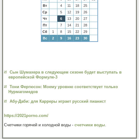
Вт
4
11
18
25
Ср
5
12
19
26
Чт
6
13
20
27
Пт
7
14
21
28
Сб
1
8
15
22
29
Вс
2
9
16
23
30
Сын Шумахера в следующем сезоне будет выступать в
европейской Формуле-3
Тони Фергюсон: Моему уровню соответствует только
Нурмагомедов
Абу-Даби: для Карреры играет русский пианист
https://2021porno.com/
Счетчики горячей и холодной воды -
счетчики воды
.