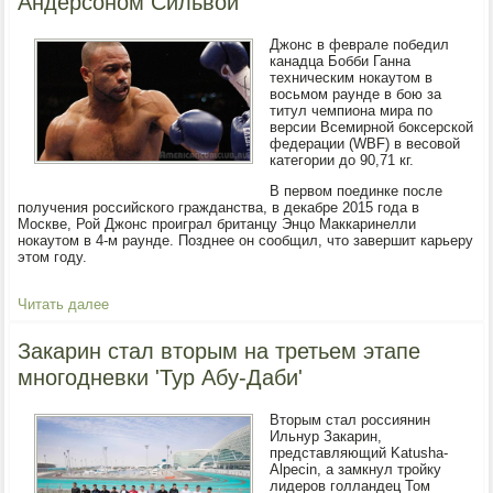
Андерсоном Сильвой
Джонс в феврале победил
канадца Бобби Ганна
техническим нокаутом в
восьмом раунде в бою за
титул чемпиона мира по
версии Всемирной боксерской
федерации (WBF) в весовой
категории до 90,71 кг.
В первом поединке после
получения российского гражданства, в декабре 2015 года в
Москве, Рой Джонс проиграл британцу Энцо Маккаринелли
нокаутом в 4-м раунде. Позднее он сообщил, что завершит карьеру
этом году.
Читать далее
Закарин стал вторым на третьем этапе
многодневки 'Тур Абу-Даби'
Вторым стал россиянин
Ильнур Закарин,
представляющий Katusha-
Alpecin, а замкнул тройку
лидеров голландец Том