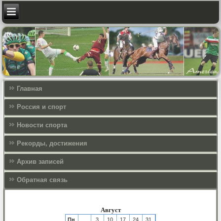
Главная
Россия и спорт
Новости спорта
Рекорды, достижения
Архив записей
Обратная связь
Август
Пн
3
10
17
24
31