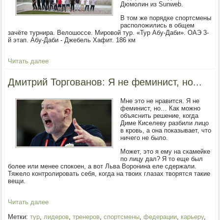
Дюмолин из Sunweb.
В том же порядке спортсмены
расположились в общем
зачёте турнира. Велошоссе. Мировой тур. «Тур Абу-Даби». ОАЭ 3-
й этап. Абу-Даби - Джебель Хафит. 186 км
Читать далее
Дмитрий Торгованов: Я не феминист, но...
Мне это не нравится. Я не
феминист, но… Как можно
объяснить решение, когда
Диме Киселеву разбили лицо
в кровь, а она показывает, что
ничего не было.
Может, это я ему на скамейке
по лицу дал? Я то еще был
более или менее спокоен, а вот Льва Воронина еле сдержали.
Тяжело контролировать себя, когда на твоих глазах творятся такие
вещи.
Читать далее
Метки:
тур
,
лидеров
,
тренеров
,
спортсмены
,
федерации
,
карьеру
,