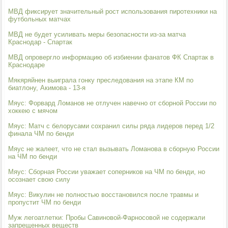
МВД фиксирует значительный рост использования пиротехники на
футбольных матчах
МВД не будет усиливать меры безопасности из-за матча
Краснодар - Спартак
МВД опровергло информацию об избиении фанатов ФК Спартак в
Краснодаре
Мякяряйнен выиграла гонку преследования на этапе КМ по
биатлону, Акимова - 13-я
Мяус: Форвард Ломанов не отлучен навечно от сборной России по
хоккею с мячом
Мяус: Матч с белорусами сохранил силы ряда лидеров перед 1/2
финала ЧМ по бенди
Мяус не жалеет, что не стал вызывать Ломанова в сборную России
на ЧМ по бенди
Мяус: Сборная России уважает соперников на ЧМ по бенди, но
осознает свою силу
Мяус: Викулин не полностью восстановился после травмы и
пропустит ЧМ по бенди
Муж легоатлетки: Пробы Савиновой-Фарносовой не содержали
запрещенных веществ