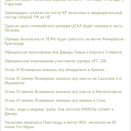
Радулове
Одиннадцать штангисток после КР включены в предварительный
состав сборной РФ на ЧЕ
Одна из школ олимпийского резерва ЦСКА будет названа в честь
Петрова
Офицер безопасности УЕФА будет работать на матче Фенербахче -
Краснодар
Официально анонсирован бой Давида Лемье и Кертиса Стивенса
Официальное взвешивание участников турнира UFC 209
Огонь III Всемирных военных игр объединили в Кремле
Огонь III зимних Всемирных военных игр зажгли на Сахалине и в
Мурманске
Огонь III зимних Всемирных военных игр зажгли в Магнитогорске
Огонь III зимних Всемирных военных игр зажжен в Сочи
Огонь, вода и медные трубы. Как пилотов КАМАЗа готовят к
Дакару
Оклахома проиграла Портленду в матче НБА, несмотря на 58
очков Уэстбрука