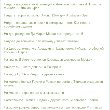
Надаль поднялся на 90 позиций в Чемпионской гонке ATP после
финала Australian Open
Надаль творит историю. Анонс 12-го дня Australian Open
Надел неправильные носки и отморозил ноги. Как живется
хоккейным судьям
На дне рождения Ди Марии Месси был среди гостей
Надоел до тошноты. Как Фуркад убивает биатлон
На Евро запомнились Аршавин и Павлюченко. Пуйоль - о сборной
России и Барсе
На грани. В Лиге чемпионов Краснодар шокировал Москву
Найдет ли Чикаго деньги на Панарина
На льду ЦСКА победил, в драке - ничья
На матче сборных Грузии и России по регби в Тбилиси ожидается
аншлаг
На месте отстраненных мог оказаться я
Наместников, Ткачёв, Педан и другие, кого не замечал Брагин
На одном коньке: известные хоккеисты, пропускавшие Матч всех