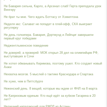
Не Бавария сильна, Карло, а Арсенал слаб! Герта преподала урок
Венгеру
Не брат ты мне. Чего ждать Боттасу от Хэмилтона
Неделя икс: Салават не попадет в плей-офф, СКА выиграет
регулярку
Не день голкипера. Бавария, Дортмунд и Лейпциг завершили
первый круг победами
Неджентльменское поведение
Не доверяй, а проверяй: МОК открыл 28 дел на олимпийцев РФ,
выступавших в Сочи
Не хотел обманывать Керимова, поэтому ушел. Кто создает новый
Анжи
Нехватка мозгов. 5 мыслей о тактике Краснодара и Спартака
Не хуже, чем в Питтсбурге
Неженский день. 8 вещей, которые мы ждем от ФНЛ на 8 марта
Не Капризовым единым. Кто ещё идёт за кубком Гагарина в 20
лет?
Нелишний нападающий для РФПЛ из Астаны