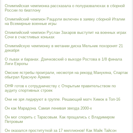
Олимпийская чемпионка рассказала о полуразвалюхах в сборной
России по биатлону
Олимпийский чемпион Раццоли включен в заявку сборной Италии
на Всемирные военные игры
Олимпийский чемпион Руслан Захаров выступит на военных играх
Сочи в счастливых коньках
Олимпийскую чемпионку в метании диска Мельник похоронят 21
декабря
О львах и баранах. Дзичковский о выходе Ростова в 1/8 финала
Лиги Европы
Омские ястребы проиграли, несмотря на рекорд Манукяна, Спартак
обыграл Красную Армию
ОНФ готов к сотрудничеству с Открытым правительством по
аудиту спортивных строек
Они не зря лидируют в группе. Решающий матч Химок в Топ-16
Он как Марадона. Самая ленивая звезда 2000-х
Он мог спорить с Тарасовым. Как прощались с Владимиром
Петровым
Он оказался проституткой за 17 миллионов! Как Майк Тайсон