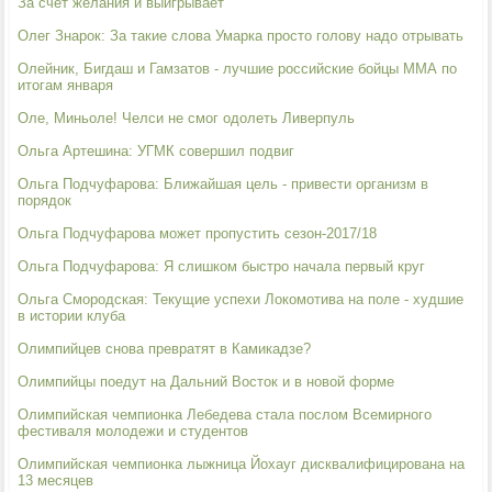
За счет желания и выигрывает
Олег Знарок: За такие слова Умарка просто голову надо отрывать
Олейник, Бигдаш и Гамзатов - лучшие российские бойцы ММА по
итогам января
Оле, Миньоле! Челси не смог одолеть Ливерпуль
Ольга Артешина: УГМК совершил подвиг
Ольга Подчуфарова: Ближайшая цель - привести организм в
порядок
Ольга Подчуфарова может пропустить сезон-2017/18
Ольга Подчуфарова: Я слишком быстро начала первый круг
Ольга Смородская: Текущие успехи Локомотива на поле - худшие
в истории клуба
Олимпийцев снова превратят в Камикадзе?
Олимпийцы поедут на Дальний Восток и в новой форме
Олимпийская чемпионка Лебедева стала послом Всемирного
фестиваля молодежи и студентов
Олимпийская чемпионка лыжница Йохауг дисквалифицирована на
13 месяцев