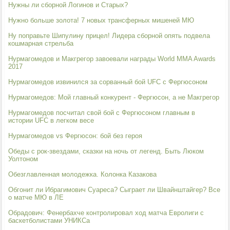
Нужны ли сборной Логинов и Старых?
Нужно больше золота! 7 новых трансферных мишеней МЮ
Ну поправьте Шипулину прицел! Лидера сборной опять подвела
кошмарная стрельба
Нурмагомедов и Макгрегор завоевали награды World MMA Awards
2017
Нурмагомедов извинился за сорванный бой UFC с Фергюсоном
Нурмагомедов: Мой главный конкурент - Фергюсон, а не Макгрегор
Нурмагомедов посчитал свой бой с Фергюсоном главным в
истории UFC в легком весе
Нурмагомедов vs Фергюсон: бой без героя
Обеды с рок-звездами, сказки на ночь от легенд. Быть Люком
Уолтоном
Обезглавленная молодежка. Колонка Казакова
Обгонит ли Ибрагимович Суареса? Сыграет ли Швайнштайгер? Все
о матче МЮ в ЛЕ
Обрадович: Фенербахче контролировал ход матча Евролиги с
баскетболистами УНИКСа