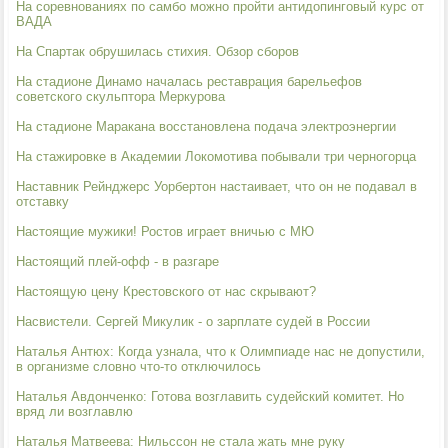
На соревнованиях по самбо можно пройти антидопинговый курс от
ВАДА
На Спартак обрушилась стихия. Обзор сборов
На стадионе Динамо началась реставрация барельефов
советского скульптора Меркурова
На стадионе Маракана восстановлена подача электроэнергии
На стажировке в Академии Локомотива побывали три черногорца
Наставник Рейнджерс Уорбертон настаивает, что он не подавал в
отставку
Настоящие мужики! Ростов играет вничью с МЮ
Настоящий плей-офф - в разгаре
Настоящую цену Крестовского от нас скрывают?
Насвистели. Сергей Микулик - о зарплате судей в России
Наталья Антюх: Когда узнала, что к Олимпиаде нас не допустили,
в организме словно что-то отключилось
Наталья Авдонченко: Готова возглавить судейский комитет. Но
вряд ли возглавлю
Наталья Матвеева: Нильссон не стала жать мне руку