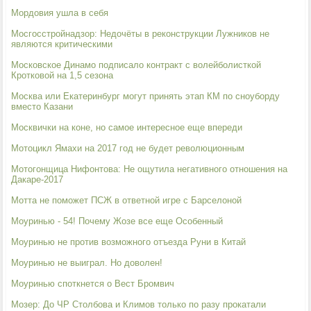
Мордовия ушла в себя
Мосгосстройнадзор: Недочёты в реконструкции Лужников не
являются критическими
Московское Динамо подписало контракт с волейболисткой
Кротковой на 1,5 сезона
Москва или Екатеринбург могут принять этап КМ по сноуборду
вместо Казани
Москвички на коне, но самое интересное еще впереди
Мотоцикл Ямахи на 2017 год не будет революционным
Мотогонщица Нифонтова: Не ощутила негативного отношения на
Дакаре-2017
Мотта не поможет ПСЖ в ответной игре с Барселоной
Моуринью - 54! Почему Жозе все еще Особенный
Моуринью не против возможного отъезда Руни в Китай
Моуринью не выиграл. Но доволен!
Моуринью споткнется о Вест Бромвич
Мозер: До ЧР Столбова и Климов только по разу прокатали