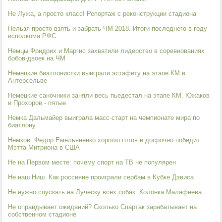
Не Лужа, а просто класс! Репортаж с реконструкции стадиона
Нельзя просто взять и забрать ЧМ-2018. Итоги последнего в году
исполкома РФС
Немцы Фридрих и Маргис захватили лидерство в соревнованиях
бобов-двоек на ЧМ
Немецкие биатлонистки выиграли эстафету на этапе КМ в
Антерсельве
Немецкие саночники заняли весь пьедестал на этапе КМ, Южаков
и Прохоров - пятые
Немка Дальмайер выиграла масс-старт на чемпионате мира по
биатлону
Немков: Федор Емельяненко хорошо готов и досрочно победит
Мэтта Митриона в США
Не на Первом месте: почему спорт на ТВ не популярен
Не наш Ниш. Как россияне проиграли сербам в Кубке Дэвиса
Не нужно спускать на Луческу всех собак. Колонка Малафеева
Не оправдывает ожиданий? Сколько Спартак зарабатывает на
собственном стадионе