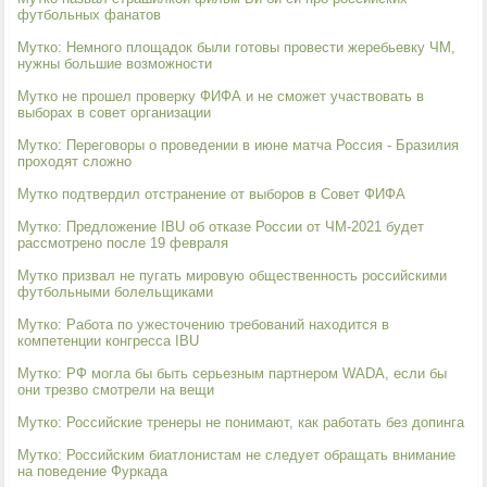
футбольных фанатов
Мутко: Немного площадок были готовы провести жеребьевку ЧМ,
нужны большие возможности
Мутко не прошел проверку ФИФА и не сможет участвовать в
выборах в совет организации
Мутко: Переговоры о проведении в июне матча Россия - Бразилия
проходят сложно
Мутко подтвердил отстранение от выборов в Совет ФИФА
Мутко: Предложение IBU об отказе России от ЧМ-2021 будет
рассмотрено после 19 февраля
Мутко призвал не пугать мировую общественность российскими
футбольными болельщиками
Мутко: Работа по ужесточению требований находится в
компетенции конгресса IBU
Мутко: РФ могла бы быть серьезным партнером WADA, если бы
они трезво смотрели на вещи
Мутко: Российские тренеры не понимают, как работать без допинга
Мутко: Российским биатлонистам не следует обращать внимание
на поведение Фуркада