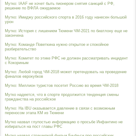
Мутко: IAAF не хочет быть пионером снятия санкций с РФ,
решение по ВФЛА ожидаемое
Мутко: Имиджу российского спорта в 2016 году нанесен большой
урон
Мутко: История с лишением Тюмени ЧМ-2021 по биатлону еще не
закончена
Мутко: Команде Поветкина нужно открытое и спокойное
разбирательство
Мутко: Комитет по этике РФС не должен рассматривать инцидент
с Кокориным
Мутко: Любой город ЧМ-2018 может претендовать на проведение
финалов еврокубков
Мутко: Миллион туристов посетит Россию во время ЧМ-2018
Мутко надеется, что в спорте продолжится тенденция смены
гражданства на российское
Мутко: На IBU оказывается давление в связи с возможным
переносом этапа КМ из Тюмени
Мутко назвал глупостью информацию о просьбе Инфантино не
избираться на пост главы РФС
Мутко назвал страшилкой фильм Би-би-си про российских