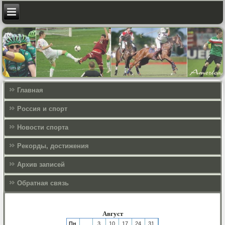
Главная
Россия и спорт
Новости спорта
Рекорды, достижения
Архив записей
Обратная связь
Август
Пн
3
10
17
24
31