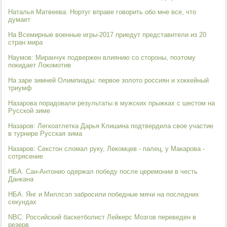
Наталья Матвеева: Нортуг вправе говорить обо мне все, что
думает
На Всемирные военные игры-2017 приедут представители из 20
стран мира
Наумов: Миранчук подвержен влиянию со стороны, поэтому
покидает Локомотив
На заре зимней Олимпиады: первое золото россиян и хоккейный
триумф
Назарова порадовали результаты в мужских прыжках с шестом на
Русской зиме
Назаров: Легкоатлетка Дарья Клишина подтвердила свое участие
в турнире Русская зима
Назаров: Секстон сломал руку, Лекомцев - палец, у Макарова -
сотрясение
НБА. Сан-Антонио одержал победу после церемонии в честь
Данкана
НБА. Янг и Миллсэп забросили победные мячи на последних
секундах
NBC: Российский баскетболист Лейкерс Мозгов переведен в
резерв