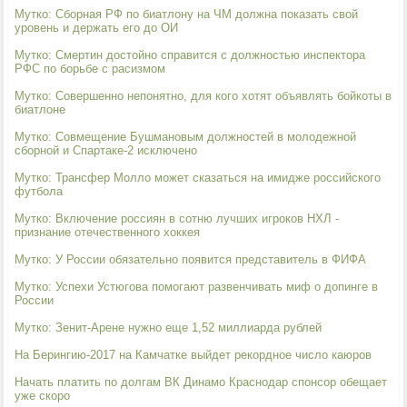
Мутко: Сборная РФ по биатлону на ЧМ должна показать свой
уровень и держать его до ОИ
Мутко: Смертин достойно справится с должностью инспектора
РФС по борьбе с расизмом
Мутко: Совершенно непонятно, для кого хотят объявлять бойкоты в
биатлоне
Мутко: Совмещение Бушмановым должностей в молодежной
сборной и Спартаке-2 исключено
Мутко: Трансфер Молло может сказаться на имидже российского
футбола
Мутко: Включение россиян в сотню лучших игроков НХЛ -
признание отечественного хоккея
Мутко: У России обязательно появится представитель в ФИФА
Мутко: Успехи Устюгова помогают развенчивать миф о допинге в
России
Мутко: Зенит-Арене нужно еще 1,52 миллиарда рублей
На Берингию-2017 на Камчатке выйдет рекордное число каюров
Начать платить по долгам ВК Динамо Краснодар спонсор обещает
уже скоро