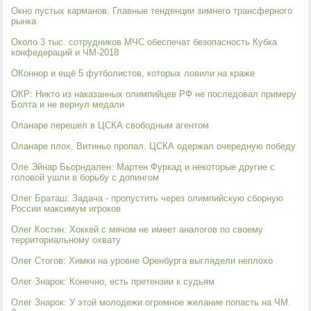
Окно пустых карманов. Главные тенденции зимнего трансферного
рынка
Около 3 тыс. сотрудников МЧС обеспечат безопасность Кубка
конфедераций и ЧМ-2018
ОКоннор и ещё 5 футболистов, которых ловили на краже
ОКР: Никто из наказанных олимпийцев РФ не последовал примеру
Болта и не вернул медали
Оланаре перешел в ЦСКА свободным агентом
Оланаре плох, Витиньо пропал. ЦСКА одержал очередную победу
Оле Эйнар Бьорндален: Мартен Фуркад и некоторые другие с
головой ушли в борьбу с допингом
Олег Браташ: Задача - пропустить через олимпийскую сборную
России максимум игроков
Олег Костин: Хоккей с мячом не имеет аналогов по своему
территориальному охвату
Олег Стогов: Химки на уровне Оренбурга выглядели неплохо
Олег Знарок: Конечно, есть претензии к судьям
Олег Знарок: У этой молодежи огромное желание попасть на ЧМ.