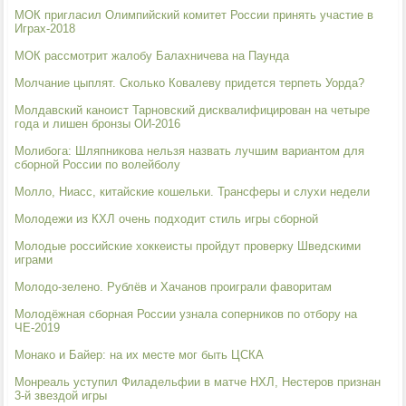
МОК пригласил Олимпийский комитет России принять участие в
Играх-2018
МОК рассмотрит жалобу Балахничева на Паунда
Молчание цыплят. Сколько Ковалеву придется терпеть Уорда?
Молдавский каноист Тарновский дисквалифицирован на четыре
года и лишен бронзы ОИ-2016
Молибога: Шляпникова нельзя назвать лучшим вариантом для
сборной России по волейболу
Молло, Ниасс, китайские кошельки. Трансферы и слухи недели
Молодежи из КХЛ очень подходит стиль игры сборной
Молодые российские хоккеисты пройдут проверку Шведскими
играми
Молодо-зелено. Рублёв и Хачанов проиграли фаворитам
Молодёжная сборная России узнала соперников по отбору на
ЧЕ-2019
Монако и Байер: на их месте мог быть ЦСКА
Монреаль уступил Филадельфии в матче НХЛ, Нестеров признан
3-й звездой игры