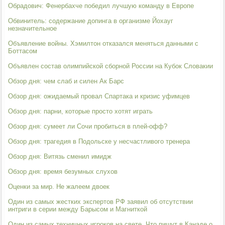
Обрадович: Фенербахче победил лучшую команду в Европе
Обвинитель: содержание допинга в организме Йохауг
незначительное
Объявление войны. Хэмилтон отказался меняться данными с
Боттасом
Объявлен состав олимпийской сборной России на Кубок Словакии
Обзор дня: чем слаб и силен Ак Барс
Обзор дня: ожидаемый провал Спартака и кризис уфимцев
Обзор дня: парни, которые просто хотят играть
Обзор дня: сумеет ли Сочи пробиться в плей-офф?
Обзор дня: трагедия в Подольске у несчастливого тренера
Обзор дня: Витязь сменил имидж
Обзор дня: время безумных слухов
Оценки за мир. Не жалеем двоек
Один из самых жестких экспертов РФ заявил об отсутствии
интриги в серии между Барысом и Магниткой
Один из самых техничных игроков на свете. Что пишут в Канаде о