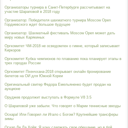
Организаторы турнира в Санкт-Петербурге рассчитывают на
участие Шараповой в 2018 году
Организатор: Победителя шахматного турнира Moscow Open
Гордиевского ждет большое будущее
Организатор: Шахматный фестиваль Moscow Open может дать
миру новых Карякиных
Оргкомитет ЧМ-2018 не осведомлен о гимне, который записывает
Киркоров
Оргкомитет Кубка чемпионов по плаванию пока планирует этапы в
трех городах России
Оргкомитет Пхенчхана-2018 открывает онлайн бронирование
билетов на ОИ для Южной Кореи
Оригинальный свитер Федора Емельяненко будет продан на
аукционе
Оруджев продолжит выступать в Формуле V8 3.5
О Шараповой уже забыли. Что говорят о Марии теннисные звезды
Оскара! Или Говорил ли Игало с Богом? Крупнейшие трансферы
зимы
Оскар Де Ла Хойя: Я хочу сдержать свое обещание, но в бой