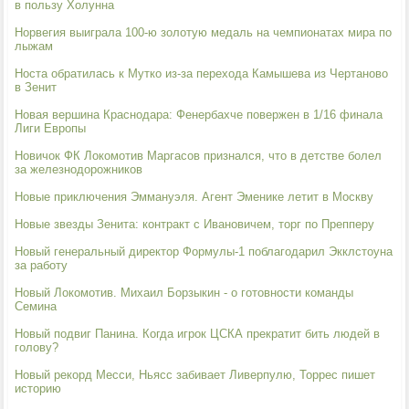
в пользу Холунна
Норвегия выиграла 100-ю золотую медаль на чемпионатах мира по
лыжам
Носта обратилась к Мутко из-за перехода Камышева из Чертаново
в Зенит
Новая вершина Краснодара: Фенербахче повержен в 1/16 финала
Лиги Европы
Новичок ФК Локомотив Маргасов признался, что в детстве болел
за железнодорожников
Новые приключения Эммануэля. Агент Эменике летит в Москву
Новые звезды Зенита: контракт с Ивановичем, торг по Препперу
Новый генеральный директор Формулы-1 поблагодарил Экклстоуна
за работу
Новый Локомотив. Михаил Борзыкин - о готовности команды
Семина
Новый подвиг Панина. Когда игрок ЦСКА прекратит бить людей в
голову?
Новый рекорд Месси, Ньясс забивает Ливерпулю, Торрес пишет
историю