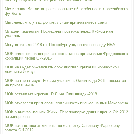
Мияилович: Веллитон рассказал мне об особенностях российского
футбола
Мы знаем, что у вас допинг, лучше признавайтесь сами
Младен Кашчелан: Последняя проверка перед Кубком нам
удалась
Могу играть до 2018-го: Петербург увидел суперзвезду НБА
МОК надеется на непричастность члена организации Фредерикса к
коррупции перед ОИ-2016
МОК не будет обжаловать срок дисквалификации норвежской
лыжницы Йохауг
МОК не гарантирует России участие в Олимпиаде-2018, несмотря
на приглашение
МОК оставляет игроков НХЛ без Олимпиады-2018
МОК отказался признавать подлинность письма на имя Макларена
МОК о высказываниях Жибы: Перепроверка допинг-проб с ОИ-2012
не завершена
МОК пока не может лишить легкоатлетку Савинову-Фарносову
золота ОИ-2012