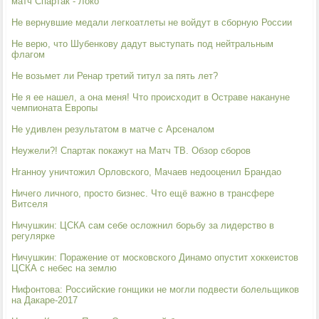
матч Спартак - Локо
Не вернувшие медали легкоатлеты не войдут в сборную России
Не верю, что Шубенкову дадут выступать под нейтральным
флагом
Не возьмет ли Ренар третий титул за пять лет?
Не я ее нашел, а она меня! Что происходит в Остраве накануне
чемпионата Европы
Не удивлен результатом в матче с Арсеналом
Неужели?! Спартак покажут на Матч ТВ. Обзор сборов
Нганноу уничтожил Орловского, Мачаев недооценил Брандао
Ничего личного, просто бизнес. Что ещё важно в трансфере
Витселя
Ничушкин: ЦСКА сам себе осложнил борьбу за лидерство в
регулярке
Ничушкин: Поражение от московского Динамо опустит хоккеистов
ЦСКА с небес на землю
Нифонтова: Российские гонщики не могли подвести болельщиков
на Дакаре-2017