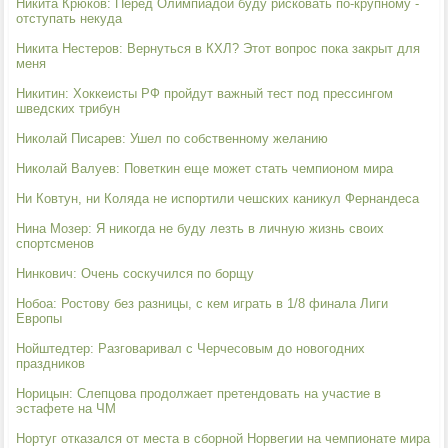
Никита Крюков: Перед Олимпиадой буду рисковать по-крупному -
отступать некуда
Никита Нестеров: Вернуться в КХЛ? Этот вопрос пока закрыт для
меня
Никитин: Хоккеисты РФ пройдут важный тест под прессингом
шведских трибун
Николай Писарев: Ушел по собственному желанию
Николай Валуев: Поветкин еще может стать чемпионом мира
Ни Ковтун, ни Коляда не испортили чешских каникул Фернандеса
Нина Мозер: Я никогда не буду лезть в личную жизнь своих
спортсменов
Нинкович: Очень соскучился по борщу
Нобоа: Ростову без разницы, с кем играть в 1/8 финала Лиги
Европы
Нойштедтер: Разговаривал с Черчесовым до новогодних
праздников
Норицын: Слепцова продолжает претендовать на участие в
эстафете на ЧМ
Нортуг отказался от места в сборной Норвегии на чемпионате мира