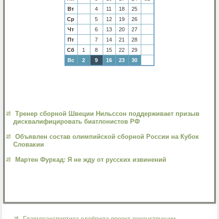
Вт
4
11
18
25
Ср
5
12
19
26
Чт
6
13
20
27
Пт
7
14
21
28
Сб
1
8
15
22
29
Вс
2
9
16
23
30
Тренер сборной Швеции Нильссон поддерживает призыв
дисквалифицировать биатлонистов РФ
Объявлен состав олимпийской сборной России на Кубок
Словакии
Мартен Фуркад: Я не жду от русских извинений
Главгосэкспертиза одобрила проект реконструкции