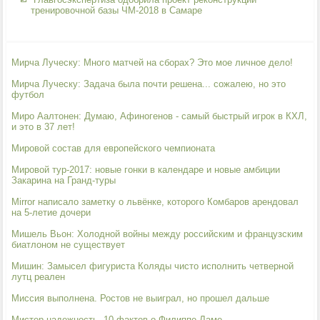
тренировочной базы ЧМ-2018 в Самаре
Мирча Луческу: Много матчей на сборах? Это мое личное дело!
Мирча Луческу: Задача была почти решена... сожалею, но это
футбол
Миро Аалтонен: Думаю, Афиногенов - самый быстрый игрок в КХЛ,
и это в 37 лет!
Мировой состав для европейского чемпионата
Мировой тур-2017: новые гонки в календаре и новые амбиции
Закарина на Гранд-туры
Mirror написало заметку о львёнке, которого Комбаров арендовал
на 5-летие дочери
Мишель Вьон: Холодной войны между российским и французским
биатлоном не существует
Мишин: Замысел фигуриста Коляды чисто исполнить четверной
лутц реален
Миссия выполнена. Ростов не выиграл, но прошел дальше
Мистер надежность. 10 фактов о Филиппе Ламе