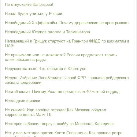
Не отпускайте Капризова!
Непал будет учиться у России
Непобедимый Хоффенхайм. Почему деревенские не проигрывают
Непобедимый Юсупов одолел и Терминатора
Непомнящий и Грищук стартуют на Гран-при ФИДЕ по шахматам в
ОАЭ
Не принимали или не докажете? Россия продолжает терять
олимпийские награды
Нерукопожатные. Что творится в Ювентусе
Неруш: Избрание Лосаберидзе главой ФРР - попытка рейдерского
захвата федерации
Несгибаемые. Почему Реал не проигрывал 40 матчей подряд
Несладкие финики
Не снимай! Иди вообще отсюда! Как Мозякин обругал
корреспондента Матч ТВ
Нестеров забросил первую шайбу за Монреаль Канадиенс
Нет у вас методов против Кости Сапрыкина. Как прошел ретро-