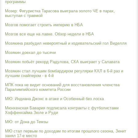
программы
Мозер: Фигуристка Тарасова выиграла золото ЧЕ в парах,
выступая с травмой
Мозгов помогает строить империю в НБА
Мозгов все еще на лавке. Обзор недели в НБА
Мозякина разбудил невероятный и издевательский гол Виделля
Мозякин доехал до тысячи
Мозякин побьёт рекорд Радулова, СКА выиграет у Салавата
Мозякин стал лучшим бомбардиром регулярки КХЛ в 6-й раз и
лучшим снайпером - в 4-й
МПК пока не видит оснований для восстановления членства
Паралимпийского комитета России
МЮ: Индиана Джонс в атаке и Особенный без лоска
Мюнхенская Бавария подписала контракты с футболистами
Хоффенхайма Зюле и Руди
МЮ: от Дона до Темзы
МЮ стал первым по доходам по итогам прошлого сезона, Зенит
занял 17-е место