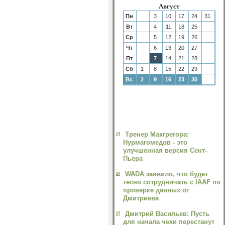
Август
Пн
3
10
17
24
31
Вт
4
11
18
25
Ср
5
12
19
26
Чт
6
13
20
27
Пт
7
14
21
28
Сб
1
8
15
22
29
Вс
2
9
16
23
30
Тренер Макгрегора:
Нурмагомедов - это
улучшенная версия Сент-
Пьера
WADA заявило, что будет
тесно сотрудничать с IAAF по
проверке данных от
Дмитриева
Дмитрий Васильев: Пусть
для начала чехи перестанут