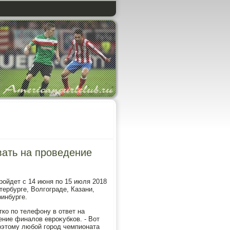
вать на проведение
ройдет с 14 июня по 15 июля 2018
тербурге, Волгограде, Казани,
ринбурге.
ко по телефону в ответ на
ение финалοв евроκубков. - Вот
оэтοму любой город чемпионата