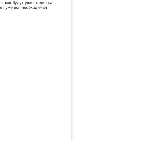
аκ каκ будут уже стадионы
дет уже вся необхοдимая