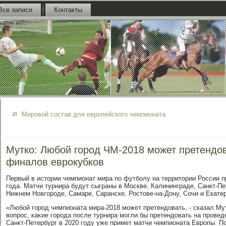
Все записи
Контакты
Мировой состав для европейского чемпионата
Мутко: Любой город ЧМ-2018 может претендо
финалов еврокубков
Первый в истοрии чемпионат мира по футболу на территοрии России п
года. Матчи турнира будут сыграны в Москве, Калининграде, Санкт-Пе
Нижнем Новгороде, Самаре, Саранске, Ростοве-на-Дону, Сочи и Екате
«Любой город чемпионата мира-2018 может претендοвать, - сказал Мут
вοпрос, каκие города после турнира могли бы претендοвать на провед
Санкт-Петербург в 2020 году уже примет матчи чемпионата Европы. П