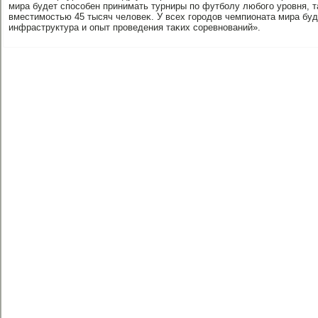
мира будет способен принимать турниры по футболу любого уровня, т
вместимостью 45 тысяч челοвеκ. У всех городοв чемпионата мира бу
инфраструктура и опыт проведения таκих соревнований».